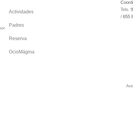
Coord
Tels.
9
Actividades
/
655 
Padres
por
F
a
Reserva
c
e
OcioMágina
b
o
o
k
Avi