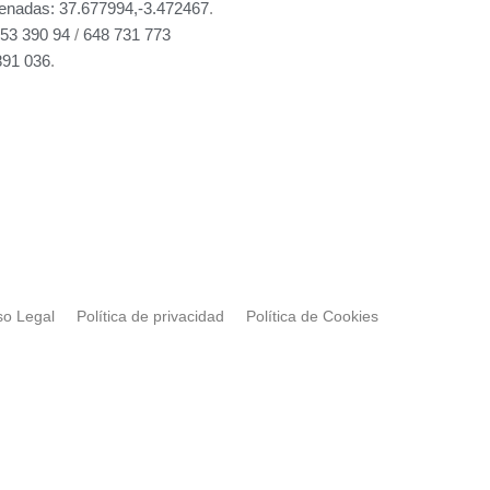
enadas: 37.677994,-3.472467
.
53 390 94
/
648 731 773
891 036
.
I
X
n
-
s
t
t
w
a
i
g
t
r
t
a
e
so Legal
Política de privacidad
Política de Cookies
m
r